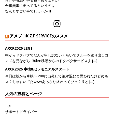
全車無事に走ってるというのは
なんとすごい事でしょうか‼️‼️
アメブロK.Z.F SERVICEのススメ
AXCR2026 LEG1
朝からドタバタでなんか申し訳ないくらいでクルーを送り出しコ
マズを見ながら130km移動からのドタバタサービスま […]
AXCR2026 車検&セレモニアルスタート
今日は朝から車検へ7:00に出発して絶対混むと思われたけどめち
ゃくちゃすいてたwwwあっさり終わってびっくりと […]
人気の投稿とページ
TOP
サポートドライバー